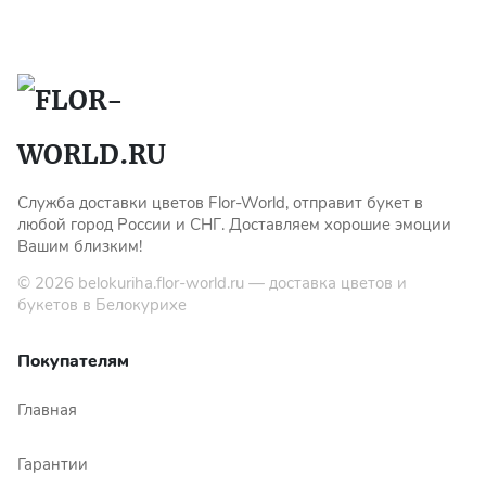
Показать еще
Цветы
Подсолнухи
Служба доставки цветов Flor-World, отправит букет в
Лизиантусы
любой город России и СНГ. Доставляем хорошие эмоции
Вашим близким!
Хризантемы
© 2026
belokuriha.flor-world.ru
— доставка цветов и
букетов в Белокурихе
Лилии
Покупателям
Орхидеи
Главная
Тюльпаны
Гарантии