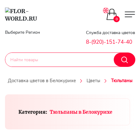
Цветы поштучно
0
Главная
Выберите Регион
Служба доставка цветов
Букеты до 2500
8-(920)-151-74-40
Гарантии
Каталог букетов
Доставка
Доставка цветов в Белокурихе
Цветы
Тюльпаны
Оплата
Корзины с цветами
Классика
Контакты
Категория:
Тюльпаны в Белокурихе
Авторские букеты
Личный
кобинет
Букеты из роз
Регистраци