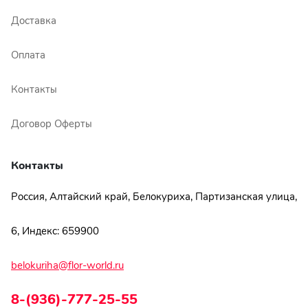
Ромашки
Доставка
Кустовые розы
Оплата
Альстромерии
Контакты
Герберы
Договор Оферты
Ирисы
Контакты
Показать еще
Россия, Алтайский край, Белокуриха, Партизанская улица,
ОТЗЫВЫ О МАГАЗИНЕ
6, Индекс: 659900
belokuriha@flor-world.ru
Мария
Тымовское,
8-(936)-777-25-55
Сахалинская