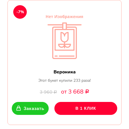
День рождения
-7%
Мы в
Цветы женщине
соц.
Цветы маме
сетях
Цветы мужчине
Цветы любимой
Вероника
Цветы ребенку
Этот букет купили 233 раза!
от 3 668
3 960
Р
Цветы дочери
Р
Цветы подруге
Заказать
В 1 КЛИК
Цветы сестре