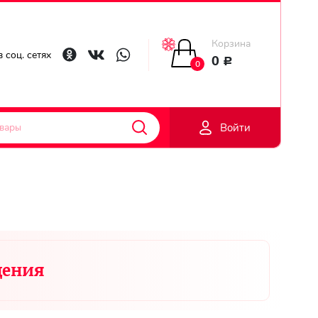
Корзина
Главная
 соц. сетях
0
Р
0
Гарантии
Войти
Доставка
Оплата
Контакты
дения
Личный
кобинет
Регистраци