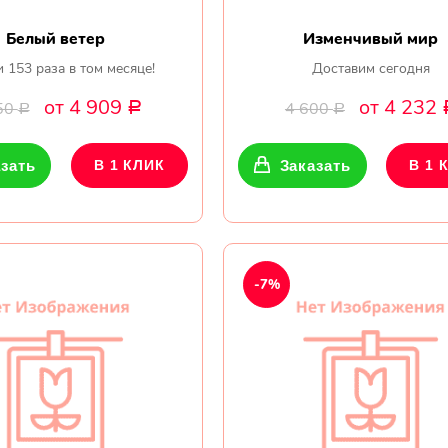
Белый ветер
Изменчивый мир
 153 раза в том месяце!
Доставим сегодня
от 4 909
от 4 232
50
4 600
Р
Р
Р
зать
В 1 КЛИК
Заказать
В 1 
-7%