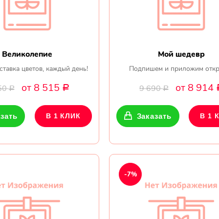
Великолепие
Мой шедевр
ставка цветов, каждый день!
Подпишем и приложим откр
от 8 515
от 8 914
50
9 690
Р
Р
Р
зать
В 1 КЛИК
Заказать
В 1 
-7%