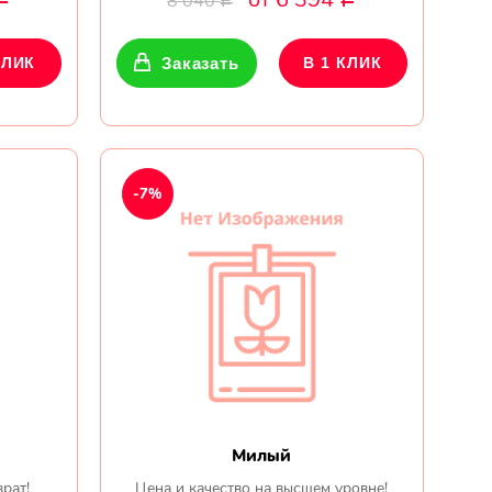
8 040
Р
КЛИК
Заказать
В 1 КЛИК
-7%
Милый
врат!
Цена и качество на высшем уровне!