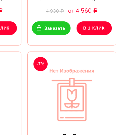
от 4 560
4 930
Р
Р
Р
КЛИК
Заказать
В 1 КЛИК
-7%