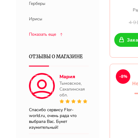
Герберы
Ра
Ирисы
4 9
Показать еще
Зака
ОТЗЫВЫ О МАГАЗИНЕ
Мария
-8%
Тымовское,
Сахалинская
обл.
Спасибо сервису Flor-
world.ru, очень рада что
выбрала Вас. Букет
изумительный!