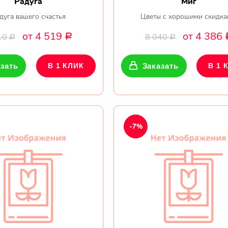
Радуга
Миг
дуга вашего счастья
Цветы с хорошими скидка
от 4 519
от 4 386
10
8 040
Р
Р
Р
зать
В 1 КЛИК
Заказать
В 1 
-7%