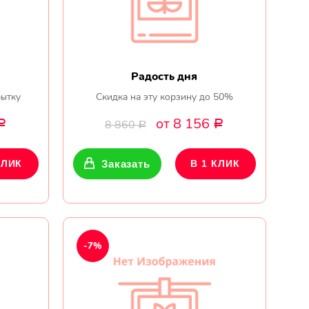
Радость дня
ытку
Скидка на эту корзину до 50%
от 8 156
8 860
Р
Р
Р
КЛИК
Заказать
В 1 КЛИК
-7%