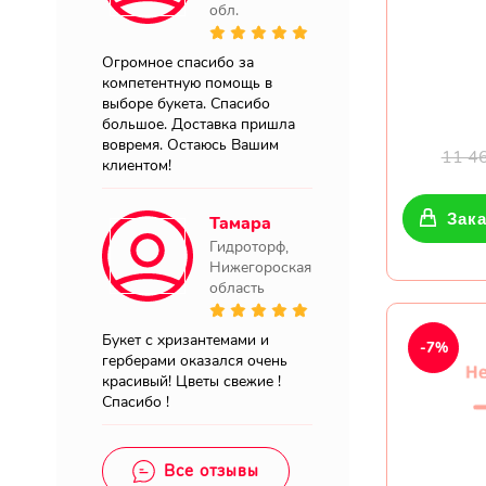
обл.
Огромное спасибо за
компетентную помощь в
выборе букета. Спасибо
большое. Доставка пришла
вовремя. Остаюсь Вашим
11 4
клиентом!
Зака
Тамара
Гидроторф,
Нижегороская
область
Букет с хризантемами и
-7%
герберами оказался очень
красивый! Цветы свежие !
Спасибо !
Все отзывы