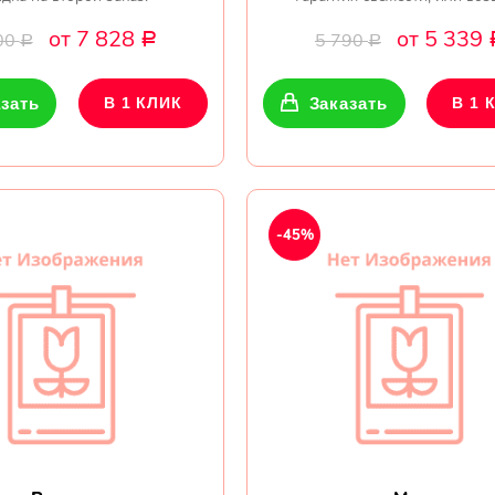
от 7 828
от 5 339
00
5 790
Р
Р
Р
зать
В 1 КЛИК
Заказать
В 1 
-45%