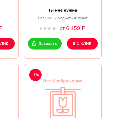
Ты мне нужна
Большой и бюджетный букет
от 6 159
6 690
Р
Р
Р
КЛИК
Заказать
В 1 КЛИК
-7%