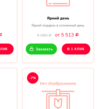
Яркий день
Яркий подарок в солнечный день
от 5 513
5 980
Р
Р
Р
КЛИК
Заказать
В 1 КЛИК
-7%