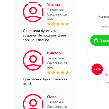
Ульяна
Тымовское,
Сахалинская
Купили
обл.
5 3
Доставили букет маме
вовремя. Не подвели. Цветы
свежие. Спасибо.
Зака
Виктор
Тымовское,
Сахалинская
обл.
-7%
Прекрасный букет отличная
цена!
Олег
Тымовское,
Сахалинская