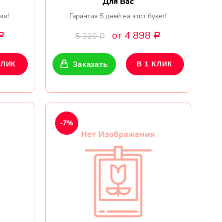
Для Вас
ми!
Гарантия 5 дней на этот букет!
от 4 898
5 320
Р
Р
Р
КЛИК
Заказать
В 1 КЛИК
-7%