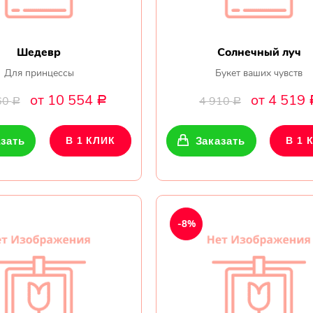
Шедевр
Солнечный луч
Для принцессы
Букет ваших чувств
от 10 554
от 4 519
60
4 910
Р
Р
Р
зать
В 1 КЛИК
Заказать
В 1 
-8%