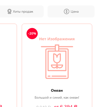
Хиты продаж
Цена
Мы в
соц.
-20%
сетях
Океан
Большой и синий, как океан!
от 6 394
Р
Р