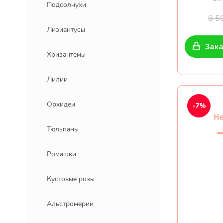
Подсолнухи
8 5
Лизиантусы
Зака
Хризантемы
Лилии
Орхидеи
-7%
Тюльпаны
Ромашки
Кустовые розы
Альстромерии