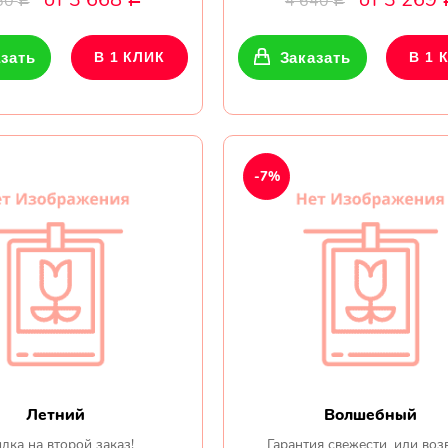
60
4 640
Р
Р
зать
В 1 КЛИК
Заказать
В 1 
-7%
Летний
Волшебный
дка на второй заказ!
Гарантия свежести, или воз