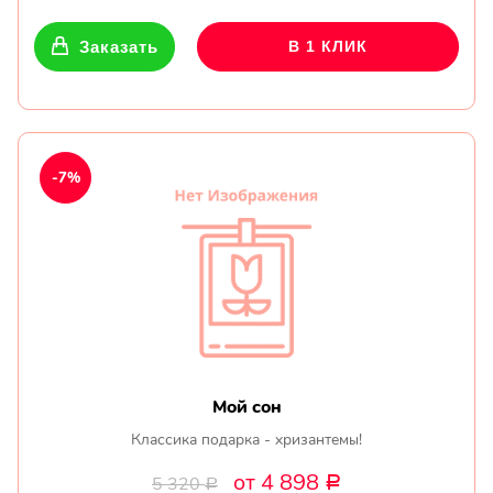
Заказать
В 1 КЛИК
-7%
Мой сон
Классика подарка - хризантемы!
от 4 898
5 320
Р
Р