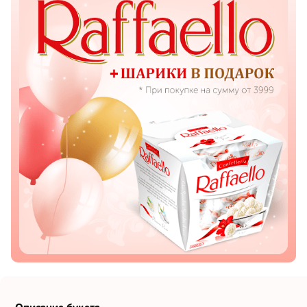
Показать еще
Цветы
Подсолнухи
Лизиантусы
Хризантемы
Лилии
Орхидеи
Тюльпаны