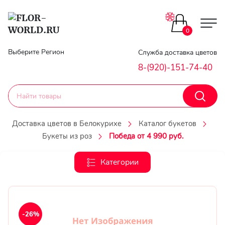
Цветы поштучно
0
Главная
Выберите Регион
Служба доставка цветов
Букеты до 2500
8-(920)-151-74-40
Гарантии
Каталог букетов
Доставка
Доставка цветов в Белокурихе
Каталог букетов
Оплата
Букеты из роз
Победа от 4 990 руб.
Корзины с цветами
Классика
Категории
Контакты
Авторские букеты
Личный
кобинет
Букеты из роз
-26%
Регистраци