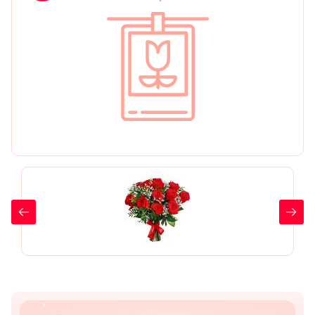
День рождения
Мы в
Цветы женщине
соц.
Цветы маме
сетях
Цветы мужчине
Цветы любимой
Цветы ребенку
Цветы дочери
Цветы подруге
Цветы сестре