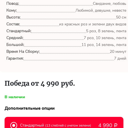
обл.
Повод:
Свидание, любовь
Кому:
Любимой, девушке, невесте
Спасибо сервису Flor-
Высота:
50 см
world.ru, очень рада что
Состав:
из красных роз и зелени двух видов
выбрала Вас. Букет
Стандартный:
изумительный!
5 роз, 8 зелень, лента
Средний:
7 роз, 10 зелень, лента
Большой:
11 роз, 14 зелень, лента
Ульяна
Время На Сборку:
20 минут
Тымовское,
Сахалинская
Гарантия:
7 дней
обл.
Доставили букет маме
Победа от 4 990 руб.
вовремя. Не подвели. Цветы
свежие. Спасибо.
В наличии
Виктор
Дополнительные опции
Тымовское,
Сахалинская
обл.
4 990
Стандартный
(13 стеблей с учетом зелени)
Р