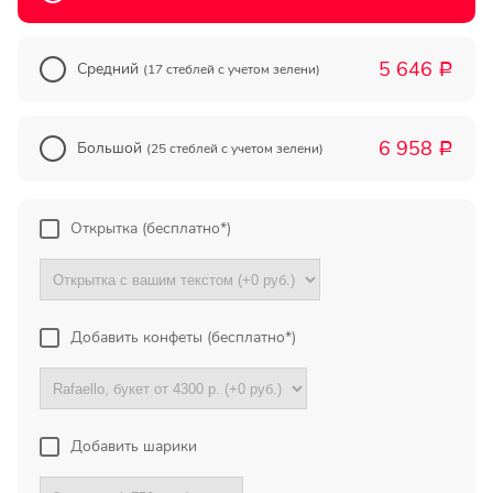
Прекрасный букет отличная
цена!
5 646
Средний
(17 стеблей с учетом зелени)
Р
Олег
Тымовское,
6 958
Сахалинская
Большой
(25 стеблей с учетом зелени)
Р
обл.
Огромное спасибо за
Открытка (бесплатно*)
компетентную помощь в
выборе букета. Спасибо
большое. Доставка пришла
вовремя. Остаюсь Вашим
клиентом!
Добавить конфеты (бесплатно*)
Тамара
Гидроторф,
Нижегороская
Добавить шарики
область