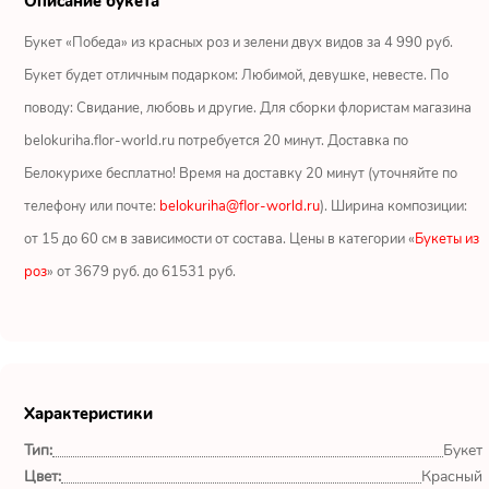
Описание букета
Ромашки
Букет «Победа» из красных роз и зелени двух видов за 4 990 руб.
Кустовые розы
Букет будет отличным подарком: Любимой, девушке, невесте. По
поводу: Свидание, любовь и другие. Для сборки флористам магазина
Альстромерии
belokuriha.flor-world.ru потребуется 20 минут. Доставка по
Герберы
Белокурихе бесплатно! Время на доставку 20 минут (уточняйте по
телефону или почте:
belokuriha@flor-world.ru
). Ширина композиции:
Ирисы
от 15 до 60 см в зависимости от состава. Цены в категории «
Букеты из
роз
» от 3679 руб. до 61531 руб.
Показать еще
ОТЗЫВЫ О МАГАЗИНЕ
Характеристики
Мария
Тип:
Букет
Тымовское,
Сахалинская
Цвет:
Красный