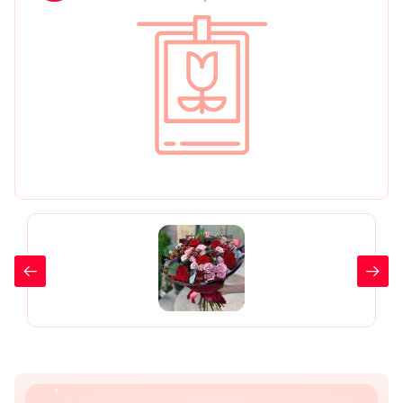
День рождения
Мы в
Цветы женщине
соц.
Цветы маме
сетях
Цветы мужчине
Цветы любимой
Цветы ребенку
Цветы дочери
Цветы подруге
Цветы сестре