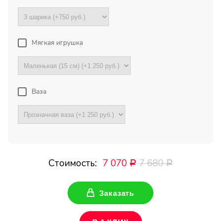
Букет с хризантемами и
герберами оказался очень
красивый! Цветы свежие !
Спасибо !
Мягкая игрушка
Все отзывы
Ваза
ПОДПИШИТЕСЬ!
Чтобы первыми узнать о
наших акциях и скидках
Стоимость:
7 070
7 680
Р
Р
Ваше имя
Заказать
Ваш Email