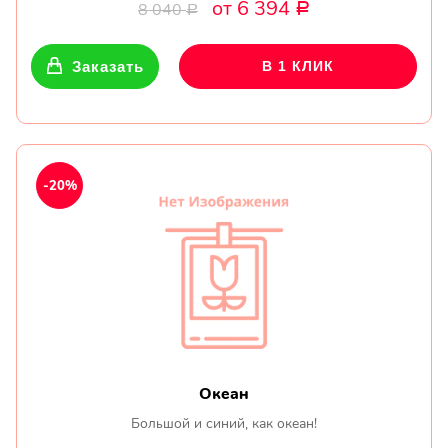
от 6 394
8 040
Р
Р
Заказать
В 1 КЛИК
-20%
Океан
Большой и синий, как океан!