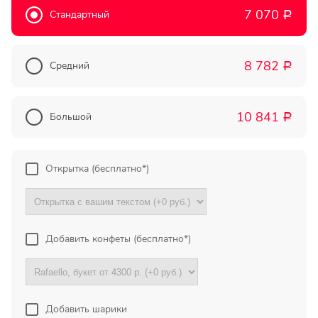
7 070
Прекрасный букет отличная
Стандартный
Р
цена!
8 782
Олег
Средний
Р
Тымовское,
Сахалинская
обл.
10 841
Большой
Р
Огромное спасибо за
компетентную помощь в
Открытка (бесплатно*)
выборе букета. Спасибо
большое. Доставка пришла
вовремя. Остаюсь Вашим
клиентом!
Добавить конфеты (бесплатно*)
Тамара
Гидроторф,
Нижегороская
область
Добавить шарики