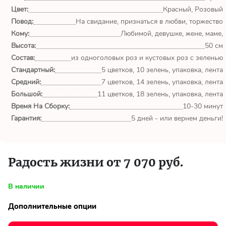
обл.
Цвет:
Красный, Розовый
Повод:
На свидание, признаться в любви, торжество
Спасибо сервису Flor-
Кому:
Любимой, девушке, жене, маме,
world.ru, очень рада что
выбрала Вас. Букет
Высота:
50 см
изумительный!
Состав:
из одноголовых роз и кустовых роз с зеленью
Стандартный:
5 цветков, 10 зелень, упаковка, лента
Ульяна
Средний:
7 цветков, 14 зелень, упаковка, лента
Тымовское,
Большой:
11 цветков, 18 зелень, упаковка, лента
Сахалинская
Время На Сборку:
10-30 минут
обл.
Гарантия:
5 дней - или вернем деньги!
Доставили букет маме
вовремя. Не подвели. Цветы
свежие. Спасибо.
Радость жизни от 7 070 руб.
Виктор
В наличии
Тымовское,
Сахалинская
Дополнительные опции
обл.