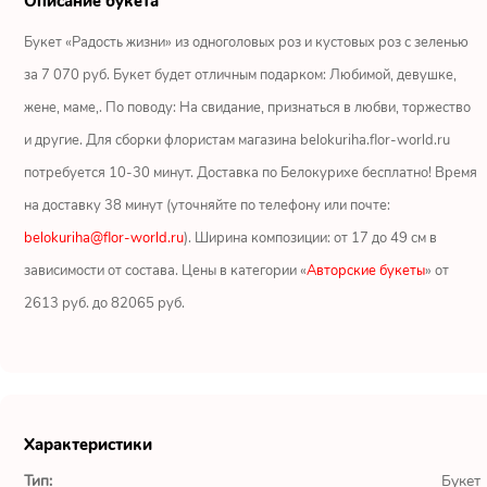
Описание букета
Ромашки
Букет «Радость жизни» из одноголовых роз и кустовых роз с зеленью
Кустовые розы
за 7 070 руб. Букет будет отличным подарком: Любимой, девушке,
жене, маме,. По поводу: На свидание, признаться в любви, торжество
Альстромерии
и другие. Для сборки флористам магазина belokuriha.flor-world.ru
Герберы
потребуется 10-30 минут. Доставка по Белокурихе бесплатно! Время
на доставку 38 минут (уточняйте по телефону или почте:
Ирисы
belokuriha@flor-world.ru
). Ширина композиции: от 17 до 49 см в
зависимости от состава. Цены в категории «
Авторские букеты
» от
Показать еще
2613 руб. до 82065 руб.
ОТЗЫВЫ О МАГАЗИНЕ
Мария
Характеристики
Тымовское,
Сахалинская
Тип:
Букет