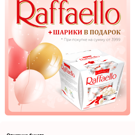
Показать еще
Цветы
Подсолнухи
Лизиантусы
Хризантемы
Лилии
Орхидеи
Тюльпаны