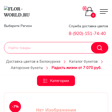
Цветы поштучно
0
Главная
Выберите Регион
Служба доставка цветов
Букеты до 2500
8-(920)-151-74-40
Гарантии
Каталог букетов
Доставка
Доставка цветов в Белокурихе
Каталог букетов
Оплата
Авторские букеты
Радость жизни от 7 070 руб.
Корзины с цветами
Классика
Категории
Контакты
Авторские букеты
Личный
кобинет
Букеты из роз
-7%
Регистраци