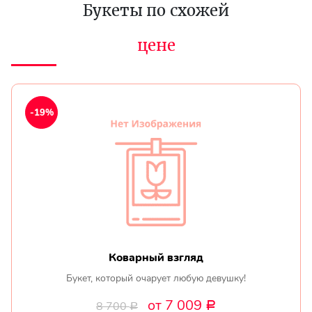
Букеты по схожей
цене
-19%
Коварный взгляд
Букет, который очарует любую девушку!
от 7 009
8 700
Р
Р